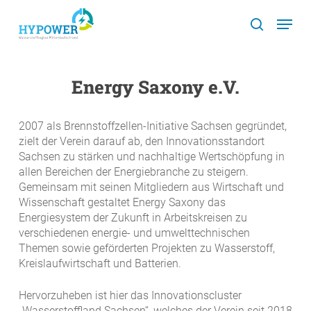
Skip
Menu
to
search
main
content
Energy Saxony e.V.
2007 als Brennstoffzellen-Initiative Sachsen gegründet,
zielt der Verein darauf ab, den Innovationsstandort
Sachsen zu stärken und nachhaltige Wertschöpfung in
allen Bereichen der Energiebranche zu steigern.
Gemeinsam mit seinen Mitgliedern aus Wirtschaft und
Wissenschaft gestaltet Energy Saxony das
Energiesystem der Zukunft in Arbeitskreisen zu
verschiedenen energie- und umwelttechnischen
Themen sowie geförderten Projekten zu Wasserstoff,
Kreislaufwirtschaft und Batterien.
Hervorzuheben ist hier das Innovationscluster
„Wasserstoffland Sachsen“, welches der Verein seit 2018