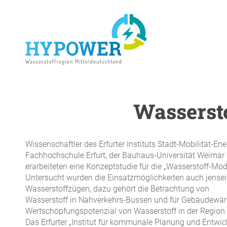
Skip
to
main
content
Wasserst
Wissenschaftler des Erfurter Instituts Stadt-Mobilität-Ene
ENTER drücken um die Suche zu starten
Fachhochschule Erfurt, der Bauhaus-Universität Weimar 
erarbeiteten eine Konzeptstudie für die „Wasserstoff-Mod
Untersucht wurden die Einsatzmöglichkeiten auch jensei
Wasserstoffzügen, dazu gehört die Betrachtung von
Wasserstoff in Nahverkehrs-Bussen und für Gebäudew
Wertschöpfungspotenzial von Wasserstoff in der Region d
Das Erfurter „Institut für kommunale Planung und Entwickl