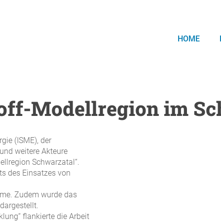
HOME
off-Modellregion im Sc
rgie (ISME), der
und weitere Akteure
ellregion Schwarzatal“.
ts des Einsatzes von
ärme. Zudem wurde das
argestellt.
ung“ flankierte die Arbeit