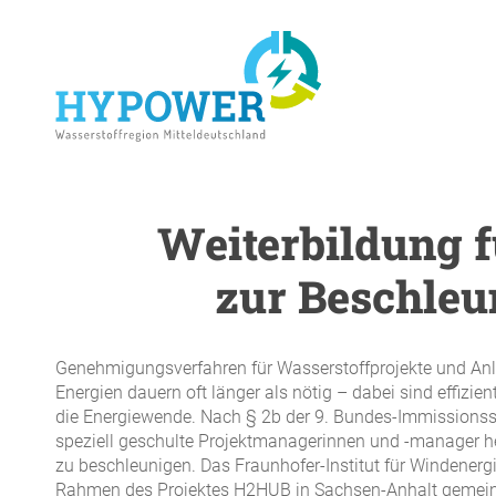
Skip
to
main
content
Weiterbildung 
ENTER drücken um die Suche zu starten
zur Beschle
Genehmigungsverfahren für Wasserstoffprojekte und An
Energien dauern oft länger als nötig – dabei sind effizie
die Energiewende. Nach § 2b der 9. Bundes-Immissions
speziell geschulte Projektmanagerinnen und -manager hel
zu beschleunigen. Das Fraunhofer-Institut für Windener
Rahmen des Projektes H2HUB in Sachsen-Anhalt gemei